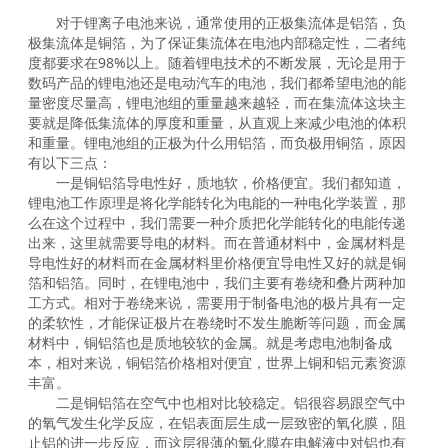
对于锂离子电池来说，通常使用的正极集流体是铝箔，负
极集流体是铜箔，为了保证集流体在电池内部稳定性，二者纯
度都要求在98%以上。随着锂电技术的不断发展，无论是用于
数码产品的锂电池还是电动汽车的电池，我们都希望电池的能
量密度尽量高，锂电池组的重量越来越轻，而在集流体这块主
要就是降低集流体的厚度和重量，从直观上来减少电池的体积
和重量。锂电池组的正极为什么用铝箔，而负极用铜箔，原因
有以下三点：
一是铜铝箔导电性好，质地软，价格便宜。我们都知道，
锂电池工作原理是将化学能转化为电能的一种电化学装置，那
么在这个过程中，我们需要一种介质把化学能转化的电能传递
出来，这里就需要导电的材料。而在普通材料中，金属材料是
导电性好的材料而在金属材料里价格便宜导电性又好的就是铜
箔和铝箔。同时，在锂电池中，我们主要有卷绕和叠片两种加
工方式。相对于卷绕来说，需要用于制备电池的极片具有一定
的柔软性，才能保证极片在卷绕时不发生脆断等问题，而金属
材料中，铜铝箔也是质地较软的金属。就是考虑电池制备成
本，相对来说，铜铝箔价格相对便宜，世界上铜和铝元素资源
丰富。
二是铜铝箔在空气中也相对比较稳定。铝很容易跟空气中
的氧气发生化学反应，在铝表面层生成一层致密的氧化膜，阻
止铝的进一步反应，而这层很薄的氧化膜在电解液中对铝也有