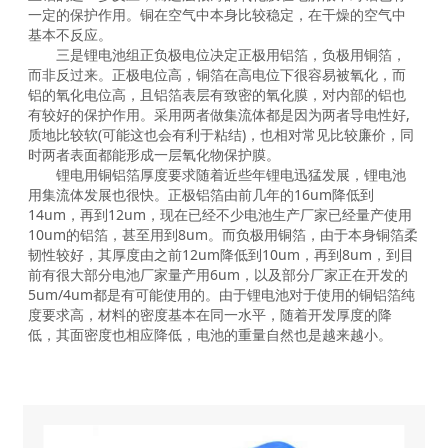
一定的保护作用。铜在空气中本身比较稳定，在干燥的空气中
基本不反应。
三是锂电池组正负极电位决定正极用铝箔，负极用铜箔，
而非反过来。正极电位高，铜箔在高电位下很容易被氧化，而
铝的氧化电位高，且铝箔表层有致密的氧化膜，对内部的铝也
有较好的保护作用。采用两者做集流体都是因为两者导电性好,
质地比较软(可能这也会有利于粘结)，也相对常见比较廉价，同
时两者表面都能形成一层氧化物保护膜。
锂电用铜铝箔厚度要求随着近些年锂电迅猛发展，锂电池
用集流体发展也很快。正极铝箔由前几年的16um降低到
14um，再到12um，现在已经不少电池生产厂家已经量产使用
10um的铝箔，甚至用到8um。而负极用铜箔，由于本身铜箔柔
韧性较好，其厚度由之前12um降低到10um，再到8um，到目
前有很大部分电池厂家量产用6um，以及部分厂家正在开发的
5um/4um都是有可能使用的。由于锂电池对于使用的铜铝箔纯
度要求高，材料的密度基本在同一水平，随着开发厚度的降
低，其面密度也相应降低，电池的重量自然也是越来越小。