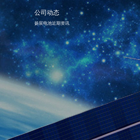
码工具

公司动态
能
系我们
扬宸电池近期资讯