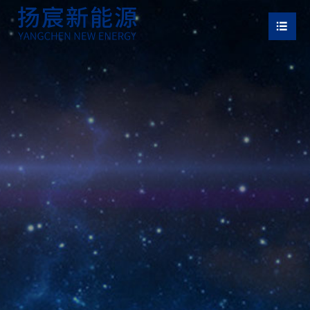


徽基地

江基地
司动态
誉资质

业资讯
业实景
动车动力电池组

电池
电市场
电池组

动工具
电池包
才招聘